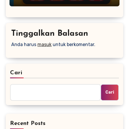
Tinggalkan Balasan
Anda harus
masuk
untuk berkomentar.
Cari
Cari
Recent Posts