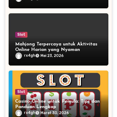
Slot
Mahjong Terpercaya untuk Aktivitas
Online Harian yang Nyaman
rx4gh
Mei 23, 2026
Slot
Casino Online untuk Pemula: Tips dan
Panduan Lengkap
rx4gh
Maret 30, 2026