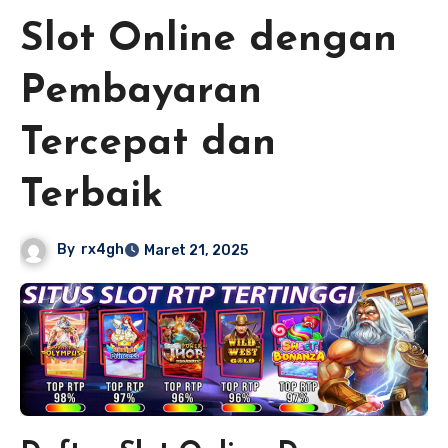
Slot Online dengan
Pembayaran
Tercepat dan
Terbaik
By
rx4gh
Maret 21, 2025