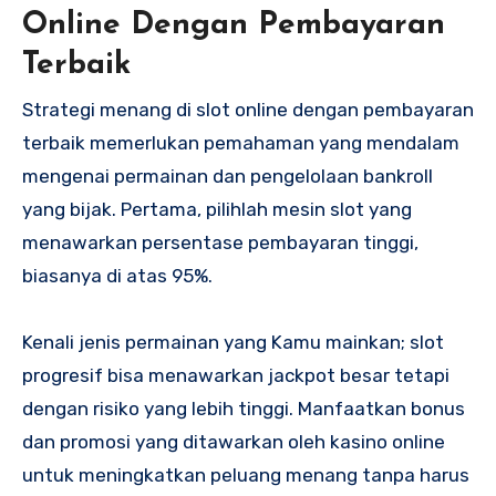
Online Dengan Pembayaran
Terbaik
Strategi menang di slot online dengan pembayaran
terbaik memerlukan pemahaman yang mendalam
mengenai permainan dan pengelolaan bankroll
yang bijak. Pertama, pilihlah mesin slot yang
menawarkan persentase pembayaran tinggi,
biasanya di atas 95%.
Kenali jenis permainan yang Kamu mainkan; slot
progresif bisa menawarkan jackpot besar tetapi
dengan risiko yang lebih tinggi. Manfaatkan bonus
dan promosi yang ditawarkan oleh kasino online
untuk meningkatkan peluang menang tanpa harus