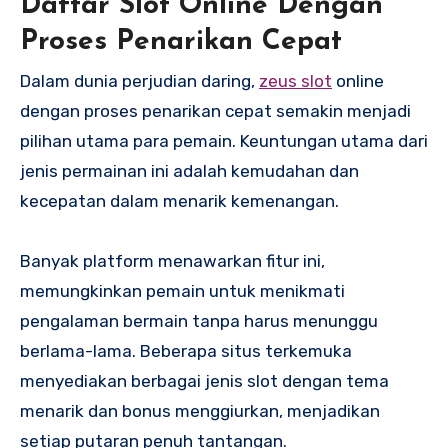
Daftar Slot Online Dengan
Proses Penarikan Cepat
Dalam dunia perjudian daring,
zeus slot
online
dengan proses penarikan cepat semakin menjadi
pilihan utama para pemain. Keuntungan utama dari
jenis permainan ini adalah kemudahan dan
kecepatan dalam menarik kemenangan.
Banyak platform menawarkan fitur ini,
memungkinkan pemain untuk menikmati
pengalaman bermain tanpa harus menunggu
berlama-lama. Beberapa situs terkemuka
menyediakan berbagai jenis slot dengan tema
menarik dan bonus menggiurkan, menjadikan
setiap putaran penuh tantangan.