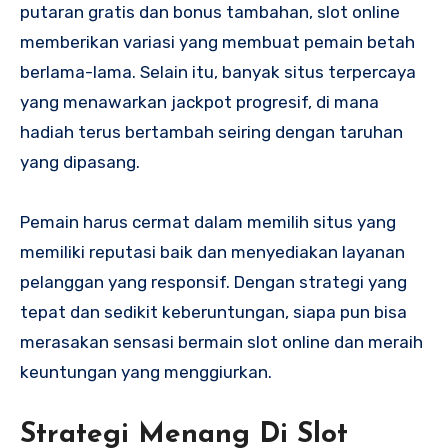
putaran gratis dan bonus tambahan, slot online
memberikan variasi yang membuat pemain betah
berlama-lama. Selain itu, banyak situs terpercaya
yang menawarkan jackpot progresif, di mana
hadiah terus bertambah seiring dengan taruhan
yang dipasang.
Pemain harus cermat dalam memilih situs yang
memiliki reputasi baik dan menyediakan layanan
pelanggan yang responsif. Dengan strategi yang
tepat dan sedikit keberuntungan, siapa pun bisa
merasakan sensasi bermain slot online dan meraih
keuntungan yang menggiurkan.
Strategi Menang Di Slot