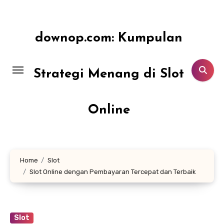
Lewati
ke
konten
downop.com: Kumpulan
Strategi Menang di Slot
Online
Home
Slot
Slot Online dengan Pembayaran Tercepat dan Terbaik
Slot