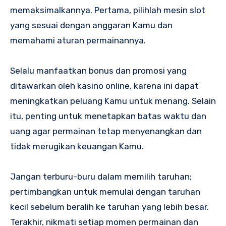
memaksimalkannya. Pertama, pilihlah mesin slot
yang sesuai dengan anggaran Kamu dan
memahami aturan permainannya.
Selalu manfaatkan bonus dan promosi yang
ditawarkan oleh kasino online, karena ini dapat
meningkatkan peluang Kamu untuk menang. Selain
itu, penting untuk menetapkan batas waktu dan
uang agar permainan tetap menyenangkan dan
tidak merugikan keuangan Kamu.
Jangan terburu-buru dalam memilih taruhan;
pertimbangkan untuk memulai dengan taruhan
kecil sebelum beralih ke taruhan yang lebih besar.
Terakhir, nikmati setiap momen permainan dan