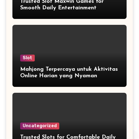
Trusted Slot Maxwin Games for
Smooth Daily Entertainment
Slot
Mahjong Terpercaya untuk Aktivitas
Online Harian yang Nyaman
Uncategorized
Trusted Slots for Comfortable Daily