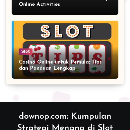
Online Activities
Slot
Casino Online untuk Pemula: Tips
dan Panduan Lengkap
downop.com: Kumpulan
Strategi Menang di Slot