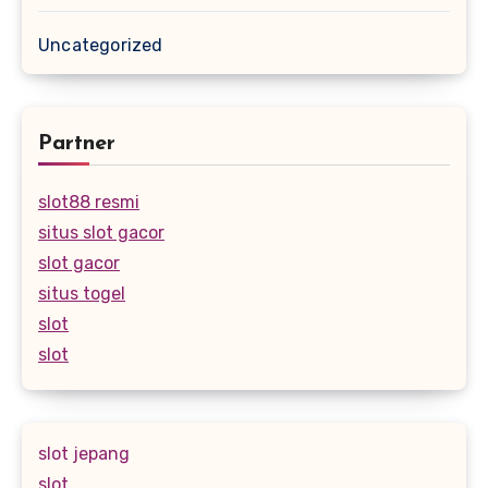
Uncategorized
Partner
slot88 resmi
situs slot gacor
slot gacor
situs togel
slot
slot
slot jepang
slot