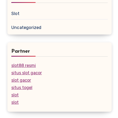
Slot
Uncategorized
Partner
slot88 resmi
situs slot gacor
slot gacor
situs togel
slot
slot