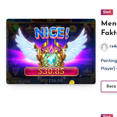
Slot
Men
Fakt
rx4
Penting
Player)
Baca 
Slot