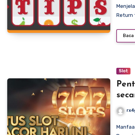
Menjela
Return 
Baca 
Slot
Pent
seca
rx4
Manfaat