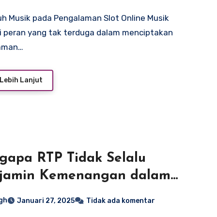
h Musik pada Pengalaman Slot Online Musik
i peran yang tak terduga dalam menciptakan
aman…
Lebih Lanjut
apa RTP Tidak Selalu
jamin Kemenangan dalam
 Online?
gh
Januari 27, 2025
Tidak ada komentar