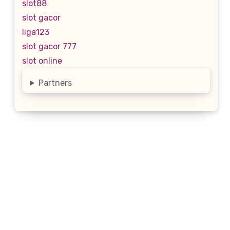
slot88
slot gacor
liga123
slot gacor 777
slot online
Partners