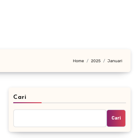
Home
2025
Januari
Cari
Cari