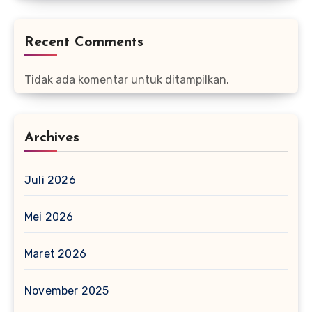
Recent Comments
Tidak ada komentar untuk ditampilkan.
Archives
Juli 2026
Mei 2026
Maret 2026
November 2025