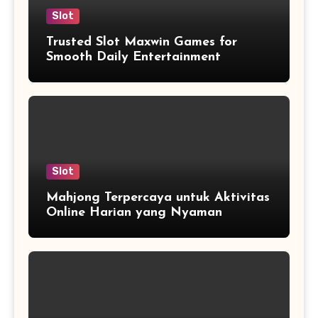
Slot
Trusted Slot Maxwin Games for
Smooth Daily Entertainment
Slot
Mahjong Terpercaya untuk Aktivitas
Online Harian yang Nyaman