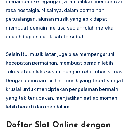
menambah ketegangan, atau bahkan memberikan
rasa nostalgia. Misalnya, dalam permainan
petualangan, alunan musik yang epik dapat
membuat pemain merasa seolah-olah mereka
adalah bagian dari kisah tersebut.
Selain itu, musik latar juga bisa mempengaruhi
kecepatan permainan, membuat pemain lebih
fokus atau rileks sesuai dengan kebutuhan situasi.
Dengan demikian, pilihan musik yang tepat sangat
krusial untuk menciptakan pengalaman bermain
yang tak terlupakan, menjadikan setiap momen
lebih berarti dan mendalam.
Daftar Slot Online dengan