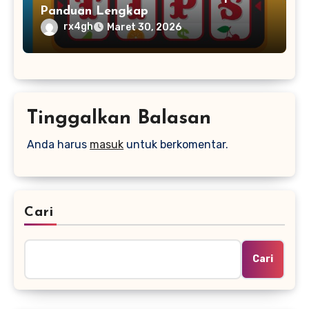
Panduan Lengkap
rx4gh
Maret 30, 2026
Tinggalkan Balasan
Anda harus
masuk
untuk berkomentar.
Cari
Cari