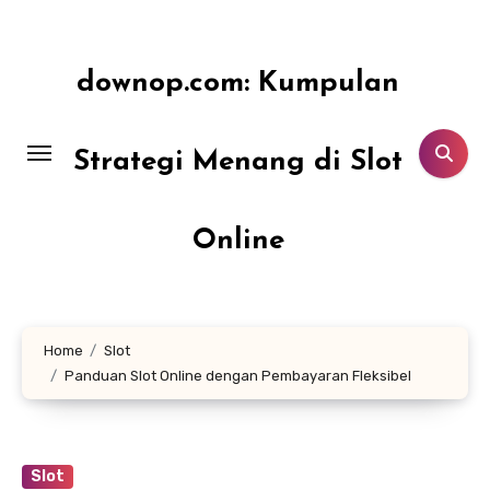
Lewati
ke
konten
downop.com: Kumpulan
Strategi Menang di Slot
Online
Home
Slot
Panduan Slot Online dengan Pembayaran Fleksibel
Slot