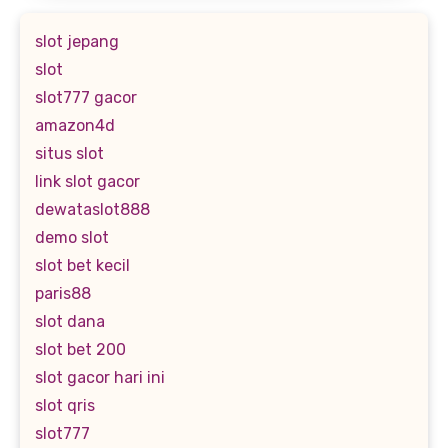
slot jepang
slot
slot777 gacor
amazon4d
situs slot
link slot gacor
dewataslot888
demo slot
slot bet kecil
paris88
slot dana
slot bet 200
slot gacor hari ini
slot qris
slot777