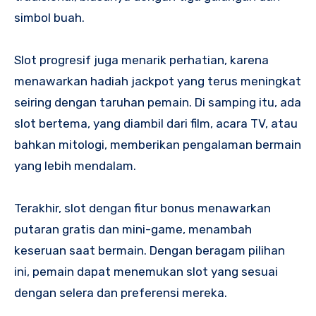
simbol buah.
Slot progresif juga menarik perhatian, karena
menawarkan hadiah jackpot yang terus meningkat
seiring dengan taruhan pemain. Di samping itu, ada
slot bertema, yang diambil dari film, acara TV, atau
bahkan mitologi, memberikan pengalaman bermain
yang lebih mendalam.
Terakhir, slot dengan fitur bonus menawarkan
putaran gratis dan mini-game, menambah
keseruan saat bermain. Dengan beragam pilihan
ini, pemain dapat menemukan slot yang sesuai
dengan selera dan preferensi mereka.