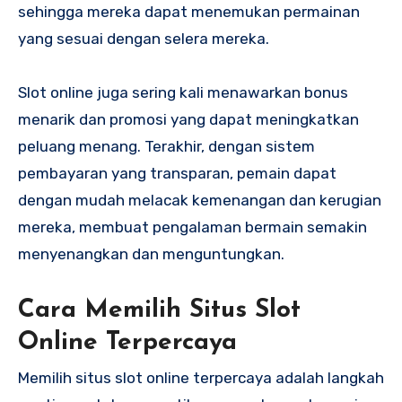
sehingga mereka dapat menemukan permainan
yang sesuai dengan selera mereka.
Slot online juga sering kali menawarkan bonus
menarik dan promosi yang dapat meningkatkan
peluang menang. Terakhir, dengan sistem
pembayaran yang transparan, pemain dapat
dengan mudah melacak kemenangan dan kerugian
mereka, membuat pengalaman bermain semakin
menyenangkan dan menguntungkan.
Cara Memilih Situs Slot
Online Terpercaya
Memilih situs slot online terpercaya adalah langkah