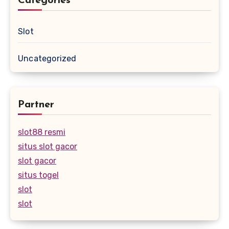
Categories
Slot
Uncategorized
Partner
slot88 resmi
situs slot gacor
slot gacor
situs togel
slot
slot