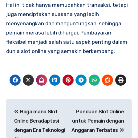
Hal ini tidak hanya memudahkan transaksi, tetapi
juga menciptakan suasana yang lebih
menyenangkan dan menguntungkan, sehingga
pemain merasa lebih dihargai. Pembayaran
fleksibel menjadi salah satu aspek penting dalam
dunia slot online yang semakin berkembang.
Navigasi
Bagaimana Slot
Panduan Slot Online
pos
Online Beradaptasi
untuk Pemain dengan
dengan Era Teknologi
Anggaran Terbatas