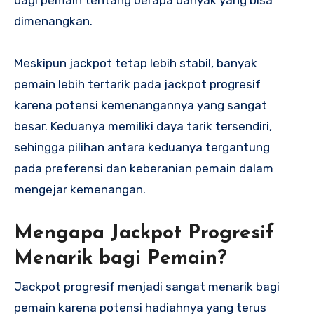
bagi pemain tentang berapa banyak yang bisa
dimenangkan.
Meskipun jackpot tetap lebih stabil, banyak
pemain lebih tertarik pada jackpot progresif
karena potensi kemenangannya yang sangat
besar. Keduanya memiliki daya tarik tersendiri,
sehingga pilihan antara keduanya tergantung
pada preferensi dan keberanian pemain dalam
mengejar kemenangan.
Mengapa Jackpot Progresif
Menarik bagi Pemain?
Jackpot progresif menjadi sangat menarik bagi
pemain karena potensi hadiahnya yang terus