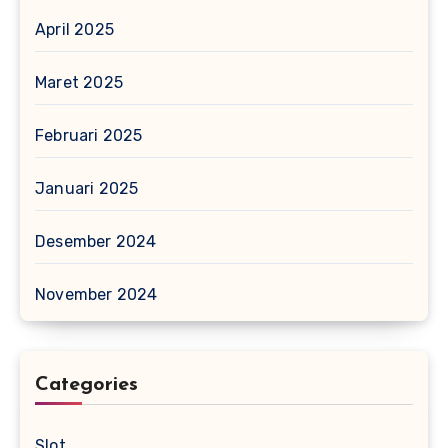
April 2025
Maret 2025
Februari 2025
Januari 2025
Desember 2024
November 2024
Categories
Slot