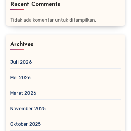
Recent Comments
Tidak ada komentar untuk ditampilkan.
Archives
Juli 2026
Mei 2026
Maret 2026
November 2025
Oktober 2025