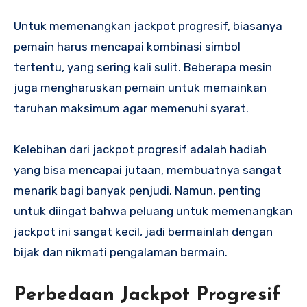
Untuk memenangkan jackpot progresif, biasanya
pemain harus mencapai kombinasi simbol
tertentu, yang sering kali sulit. Beberapa mesin
juga mengharuskan pemain untuk memainkan
taruhan maksimum agar memenuhi syarat.
Kelebihan dari jackpot progresif adalah hadiah
yang bisa mencapai jutaan, membuatnya sangat
menarik bagi banyak penjudi. Namun, penting
untuk diingat bahwa peluang untuk memenangkan
jackpot ini sangat kecil, jadi bermainlah dengan
bijak dan nikmati pengalaman bermain.
Perbedaan Jackpot Progresif