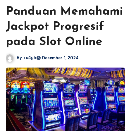
Panduan Memahami
Jackpot Progresif
pada Slot Online
By
rx4gh
Desember 1, 2024