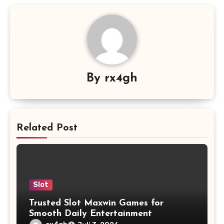
By
rx4gh
Related Post
Slot
Trusted Slot Maxwin Games for
Smooth Daily Entertainment