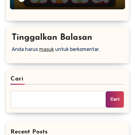
Tinggalkan Balasan
Anda harus
masuk
untuk berkomentar.
Cari
Cari
Recent Posts