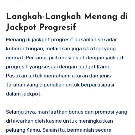
Langkah-Langkah Menang di
Jackpot Progresif
Menang di jackpot progresif bukanlah sekadar
keberuntungan, melainkan juga strategi yang
cermat. Pertama, pilih mesin slot dengan jackpot
progresif yang sesuai dengan budget Kamu.
Pastikan untuk memahami aturan dan jenis
taruhan yang diperlukan untuk berpartisipasi
dalam jackpot.
Selanjutnya, manfaatkan bonus dan promosi yang
ditawarkan oleh kasino untuk meningkatkan
peluang Kamu. Selain itu, bermainlah secara