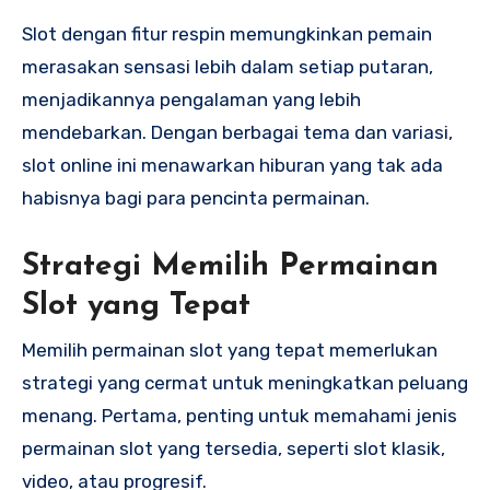
Slot dengan fitur respin memungkinkan pemain
merasakan sensasi lebih dalam setiap putaran,
menjadikannya pengalaman yang lebih
mendebarkan. Dengan berbagai tema dan variasi,
slot online ini menawarkan hiburan yang tak ada
habisnya bagi para pencinta permainan.
Strategi Memilih Permainan
Slot yang Tepat
Memilih permainan slot yang tepat memerlukan
strategi yang cermat untuk meningkatkan peluang
menang. Pertama, penting untuk memahami jenis
permainan slot yang tersedia, seperti slot klasik,
video, atau progresif.