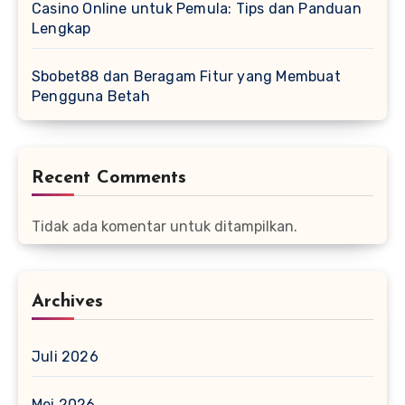
Casino Online untuk Pemula: Tips dan Panduan
Lengkap
Sbobet88 dan Beragam Fitur yang Membuat
Pengguna Betah
Recent Comments
Tidak ada komentar untuk ditampilkan.
Archives
Juli 2026
Mei 2026