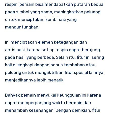
respin, pemain bisa mendapatkan putaran kedua
pada simbol yang sama, meningkatkan peluang
untuk menciptakan kombinasi yang
menguntungkan.
Ini menciptakan elemen ketegangan dan
antisipasi, karena setiap respin dapat berujung
pada hasil yang berbeda. Selain itu, fitur ini sering
kali dilengkapi dengan bonus tambahan atau
peluang untuk mengaktifkan fitur spesial lainnya,
menjadikannya lebih menarik.
Banyak pemain menyukai keunggulan ini karena
dapat memperpanjang waktu bermain dan
menambah kesenangan. Dengan demikian, fitur