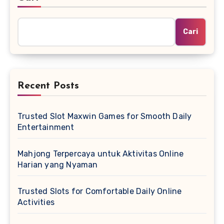
Cari
Recent Posts
Trusted Slot Maxwin Games for Smooth Daily
Entertainment
Mahjong Terpercaya untuk Aktivitas Online
Harian yang Nyaman
Trusted Slots for Comfortable Daily Online
Activities