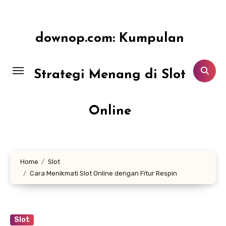
Lewati
ke
konten
downop.com: Kumpulan
Strategi Menang di Slot
Online
Home
Slot
Cara Menikmati Slot Online dengan Fitur Respin
Slot