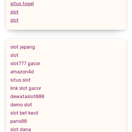
situs togel
slot
slot
slot jepang
slot
slot777 gacor
amazon4d
situs slot
link slot gacor
dewataslot888
demo slot
slot bet kecil
paris88
slot dana