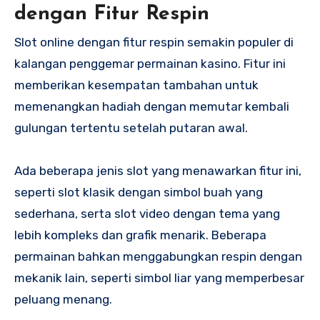
dengan Fitur Respin
Slot online dengan fitur respin semakin populer di
kalangan penggemar permainan kasino. Fitur ini
memberikan kesempatan tambahan untuk
memenangkan hadiah dengan memutar kembali
gulungan tertentu setelah putaran awal.
Ada beberapa jenis slot yang menawarkan fitur ini,
seperti slot klasik dengan simbol buah yang
sederhana, serta slot video dengan tema yang
lebih kompleks dan grafik menarik. Beberapa
permainan bahkan menggabungkan respin dengan
mekanik lain, seperti simbol liar yang memperbesar
peluang menang.