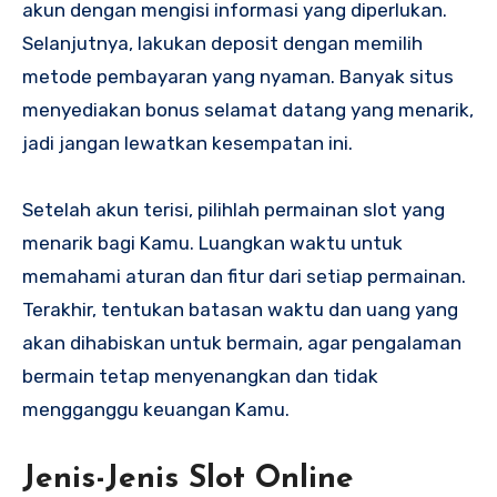
akun dengan mengisi informasi yang diperlukan.
Selanjutnya, lakukan deposit dengan memilih
metode pembayaran yang nyaman. Banyak situs
menyediakan bonus selamat datang yang menarik,
jadi jangan lewatkan kesempatan ini.
Setelah akun terisi, pilihlah permainan slot yang
menarik bagi Kamu. Luangkan waktu untuk
memahami aturan dan fitur dari setiap permainan.
Terakhir, tentukan batasan waktu dan uang yang
akan dihabiskan untuk bermain, agar pengalaman
bermain tetap menyenangkan dan tidak
mengganggu keuangan Kamu.
Jenis-Jenis Slot Online