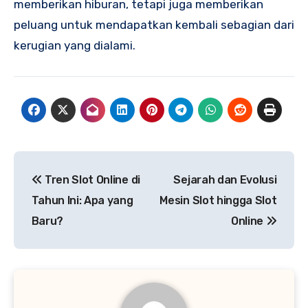
memberikan hiburan, tetapi juga memberikan
peluang untuk mendapatkan kembali sebagian dari
kerugian yang dialami.
Navigasi
Tren Slot Online di
Sejarah dan Evolusi
pos
Tahun Ini: Apa yang
Mesin Slot hingga Slot
Baru?
Online