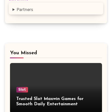
Partners
You Missed
Slot
Trusted Slot Maxwin Games for
Smooth Daily Entertainment