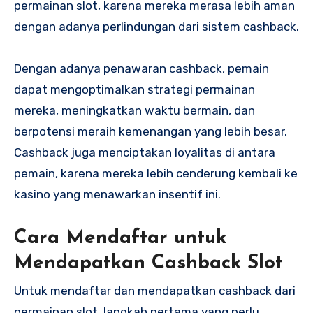
permainan slot, karena mereka merasa lebih aman
dengan adanya perlindungan dari sistem cashback.
Dengan adanya penawaran cashback, pemain
dapat mengoptimalkan strategi permainan
mereka, meningkatkan waktu bermain, dan
berpotensi meraih kemenangan yang lebih besar.
Cashback juga menciptakan loyalitas di antara
pemain, karena mereka lebih cenderung kembali ke
kasino yang menawarkan insentif ini.
Cara Mendaftar untuk
Mendapatkan Cashback Slot
Untuk mendaftar dan mendapatkan cashback dari
permainan slot, langkah pertama yang perlu