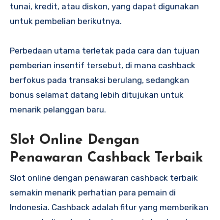
tunai, kredit, atau diskon, yang dapat digunakan
untuk pembelian berikutnya.
Perbedaan utama terletak pada cara dan tujuan
pemberian insentif tersebut, di mana cashback
berfokus pada transaksi berulang, sedangkan
bonus selamat datang lebih ditujukan untuk
menarik pelanggan baru.
Slot Online Dengan
Penawaran Cashback Terbaik
Slot online dengan penawaran cashback terbaik
semakin menarik perhatian para pemain di
Indonesia. Cashback adalah fitur yang memberikan