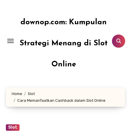
Lewati
ke
konten
downop.com: Kumpulan
Strategi Menang di Slot
Online
Home
Slot
Cara Memanfaatkan Cashback dalam Slot Online
Slot