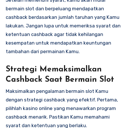
Setelah memenuhi syarat, Kamu akan mulai
bermain slot dan berpeluang mendapatkan
cashback berdasarkan jumlah taruhan yang Kamu
lakukan. Jangan lupa untuk memeriksa syarat dan
ketentuan cashback agar tidak kehilangan
kesempatan untuk mendapatkan keuntungan
tambahan dari permainan Kamu.
Strategi Memaksimalkan
Cashback Saat Bermain Slot
Maksimalkan pengalaman bermain slot Kamu
dengan strategi cashback yang efektif. Pertama,
pilihlah kasino online yang menawarkan program
cashback menarik. Pastikan Kamu memahami
syarat dan ketentuan yang berlaku.