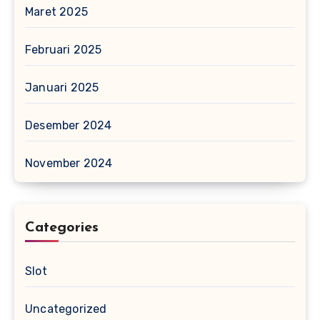
Maret 2025
Februari 2025
Januari 2025
Desember 2024
November 2024
Categories
Slot
Uncategorized