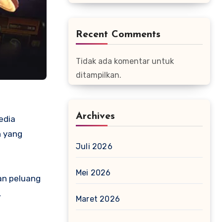
Recent Comments
Tidak ada komentar untuk
ditampilkan.
Archives
edia
n yang
Juli 2026
Mei 2026
an peluang
,
Maret 2026