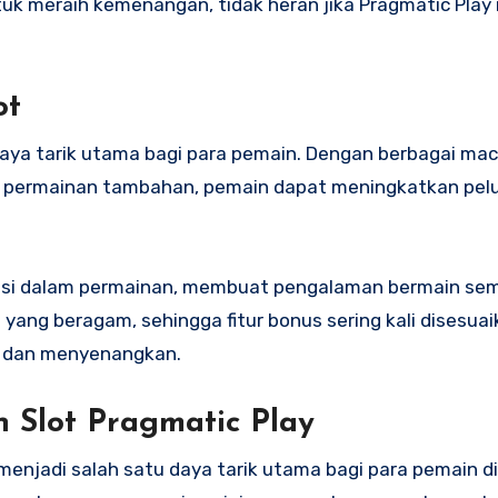
uk meraih kemenangan, tidak heran jika Pragmatic Play
ot
us permainan tambahan, pemain dapat meningkatkan pel
ariasi dalam permainan, membuat pengalaman bermain se
ang beragam, sehingga fitur bonus sering kali disesua
k dan menyenangkan.
 Slot Pragmatic Play