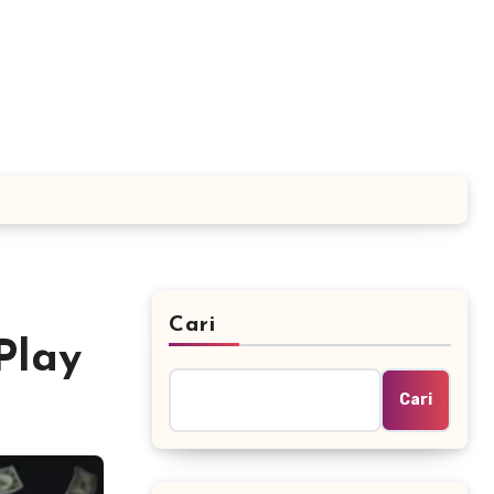
Cari
Play
Cari