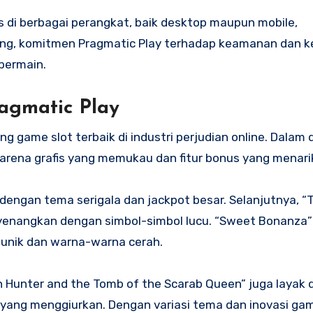
s di berbagai perangkat, baik desktop maupun mobile,
ting, komitmen Pragmatic Play terhadap keamanan dan k
bermain.
ragmatic Play
karena grafis yang memukau dan fitur bonus yang menari
dengan tema serigala dan jackpot besar. Selanjutnya, “
nangkan dengan simbol-simbol lucu. “Sweet Bonanza”
unik dan warna-warna cerah.
 Hunter and the Tomb of the Scarab Queen” juga layak d
ang menggiurkan. Dengan variasi tema dan inovasi gam