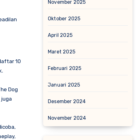
November 2025
Oktober 2025
eadilan
April 2025
Maret 2025
Februari 2025
k.
Januari 2025
The Dog
 juga
Desember 2024
November 2024
icoba,
eplay,