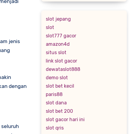
 menjadi
slot jepang
slot
slot777 gacor
amazon4d
uang
situs slot
link slot gacor
dewataslot888
makin
demo slot
ikan dengan
slot bet kecil
paris88
slot dana
slot bet 200
slot gacor hari ini
slot qris