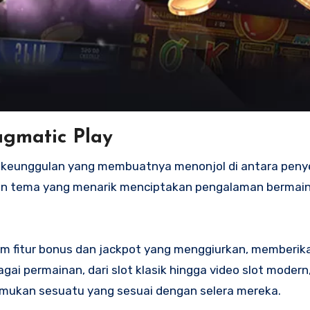
agmatic Play
 keunggulan yang membuatnya menonjol di antara peny
dan tema yang menarik menciptakan pengalaman bermai
alam fitur bonus dan jackpot yang menggiurkan, memberik
ai permainan, dari slot klasik hingga video slot modern
ukan sesuatu yang sesuai dengan selera mereka.