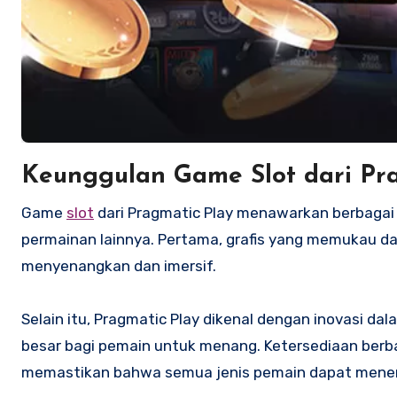
Keunggulan Game Slot dari Pr
Game
slot
dari Pragmatic Play menawarkan berbagai
permainan lainnya. Pertama, grafis yang memukau 
menyenangkan dan imersif.
Selain itu, Pragmatic Play dikenal dengan inovasi d
besar bagi pemain untuk menang. Ketersediaan berbag
memastikan bahwa semua jenis pemain dapat menem