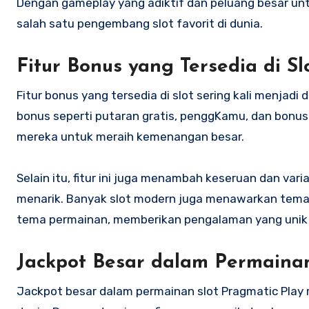
Dengan gameplay yang adiktif dan peluang besar unt
salah satu pengembang slot favorit di dunia.
Fitur Bonus yang Tersedia di Sl
Fitur bonus yang tersedia di slot sering kali menjadi daya tarik utama bagi para pemain. Dengan berbagai macam jenis
bonus seperti putaran gratis, penggKamu, dan bon
mereka untuk meraih kemenangan besar.
Selain itu, fitur ini juga menambah keseruan dan v
menarik. Banyak slot modern juga menawarkan tema y
tema permainan, memberikan pengalaman yang uni
Jackpot Besar dalam Permainan
Jackpot besar dalam permainan slot Pragmatic Play menjadi salah satu daya tarik utama bagi para pemain di seluruh